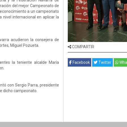
ona y la Federación Navarra de
lebración del mejor Campeonato de
o reconocimiento a un campeonato
 nivel internacional en aplicar la
varra acudieron la consejera de
portes, Miguel Pozueta.
COMPARTIR
ntes la teniente alcalde María
Facebook
Twitter
Wha
en.
ontó con Sergio Parra, presidente
 de dicho campeonato.